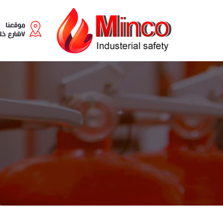
موقعنا
٧شارع خليل مطران - سابا باشا