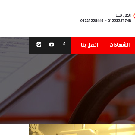
إتصل بنــا
01221228449
-
01223271748
الشهادات
اتصل بنا
You are here: