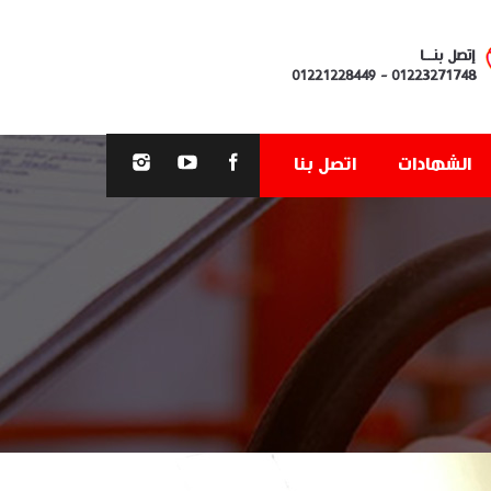
إتصل بنــا
01221228449
-
01223271748
الشهادات
اتصل بنا
You are here: