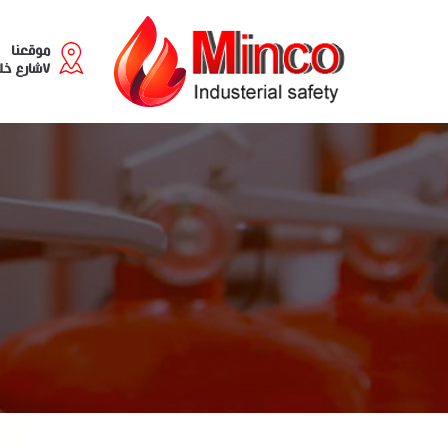
موقعنا
٧شارع خليل مطران - سابا باشا