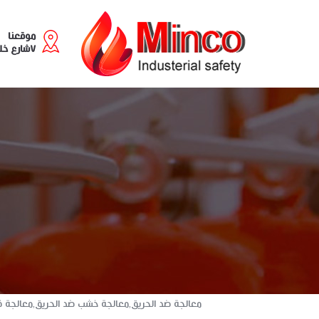
موقعنا
٧شارع خليل مطران - سابا باشا
معالجة ضد الحريق,معالجة خشب ضد الحريق,معالجة ق