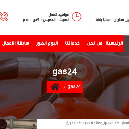
مواعيد العمل
السبت - الخميس : ٩ص - ٥ م
الرئيسية
من نحن
خدماتنا
البوم الصور
سابقة الاعمال
gas24
Home
gas24
ماش ضد الحريق,معالجة حديد ضد الحريق