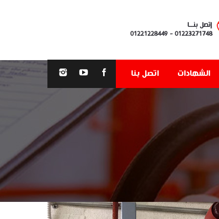
إتصل بنــا
01221228449
-
01223271748
الشهادات
اتصل بنا
You are here: