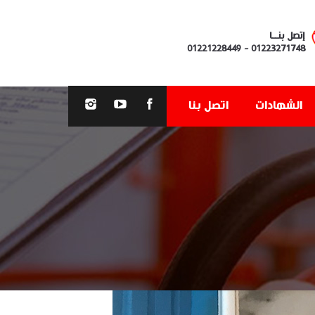
إتصل بنــا
01221228449
-
01223271748
الشهادات
اتصل بنا
You are here: