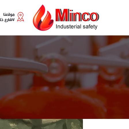
موقعنا
٧شارع خليل مطران - سابا باشا