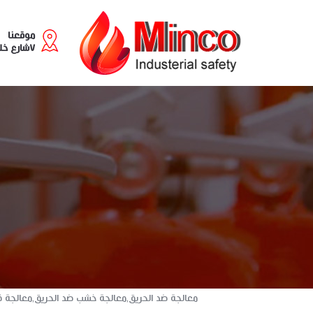
موقعنا
٧شارع خليل مطران - سابا باشا
معالجة ضد الحريق,معالجة خشب ضد الحريق,معالجة ق