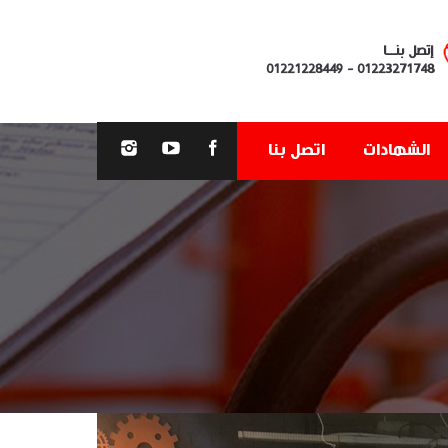
إتصل بنــا
01221228449
-
01223271748
الشهادات
اتصل بنا
You are here: