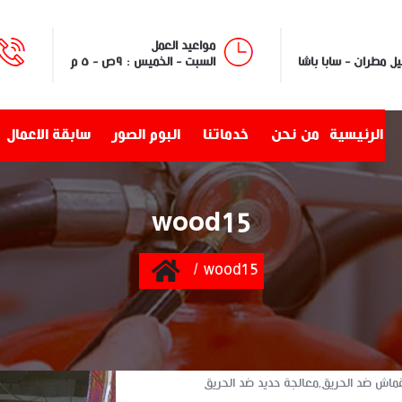
مواعيد العمل
السبت - الخميس : ٩ص - ٥ م
الرئيسية
من نحن
خدماتنا
البوم الصور
سابقة الاعمال
wood15
Home
wood15
ماش ضد الحريق,معالجة حديد ضد الحريق