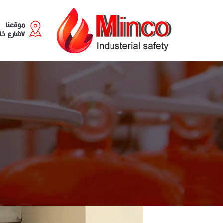
موقعنا
٧شارع خليل مطران - سابا باشا