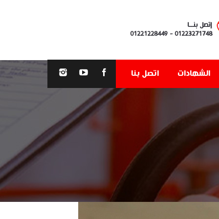
إتصل بنــا
01221228449
-
01223271748
الشهادات
اتصل بنا
You are here: