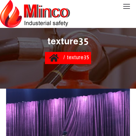
texture35
You are here:
Home
texture35