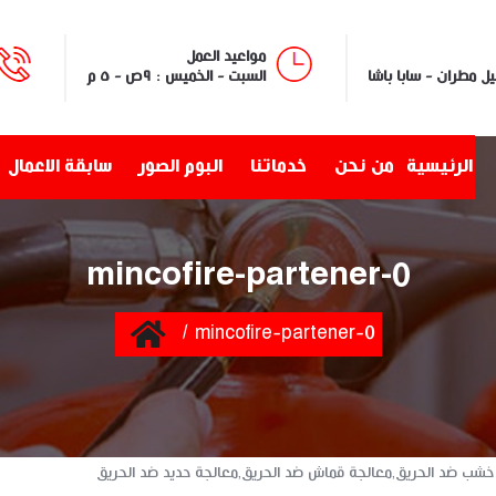
مواعيد العمل
السبت - الخميس : ٩ص - ٥ م
الرئيسية
من نحن
خدماتنا
البوم الصور
سابقة الاعمال
mincofire-partener-0
Home
mincofire-partener-0
 خشب ضد الحريق,معالجة قماش ضد الحريق,معالجة حديد ضد الحريق