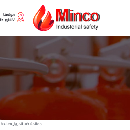
موقعنا
٧شارع خليل مطران - سابا باشا
معالجة ضد الحريق,معالجة