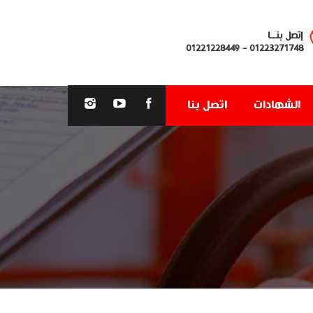
إتصل بنــا
01221228449
-
01223271748
الشهادات
اتصل بنا
You are here: