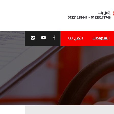
إتصل بنــا
01221228449
-
01223271748
الشهادات
اتصل بنا
You are here: