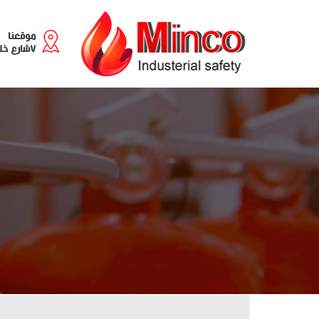
موقعنا
٧شارع خليل مطران - سابا باشا